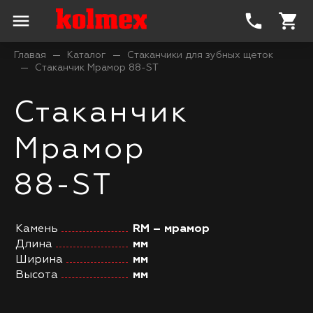
menu
phone
shopping_cart
Главая
Каталог
Стаканчики для зубных щеток
Стаканчик Мрамор 88-ST
Стаканчик
Мрамор
88-ST
Камень
RM – мрамор
Длина
мм
Ширина
мм
Высота
мм